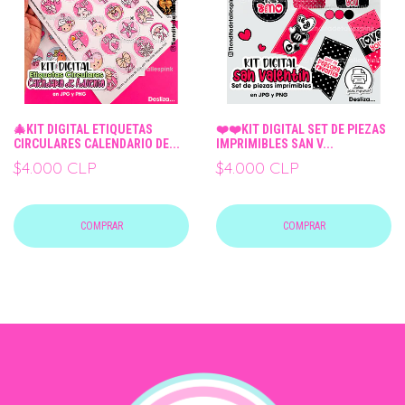
🎄KIT DIGITAL ETIQUETAS
❤️❤️KIT DIGITAL SET DE PIEZAS
CIRCULARES CALENDARIO DE...
IMPRIMIBLES SAN V...
$4.000 CLP
$4.000 CLP
COMPRAR
COMPRAR