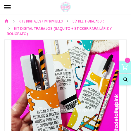
KITS DIGITALES / IMPRIMIBLES
DÍA DEL TRABAJADOR
KIT DIGITAL TRABAJOS (SAQUITO + STICKER PARA LÁPIZ Y
BOLÍGRAFO)
0
Previous
Next