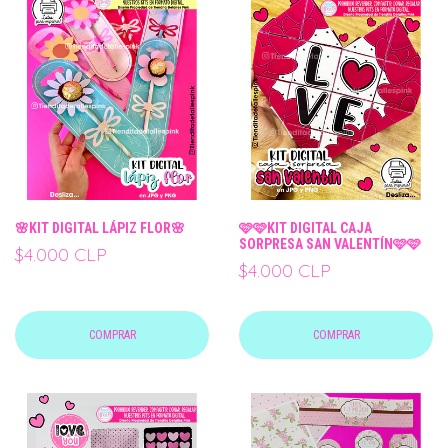
🌸KIT DIGITAL LÁPIZ FLOR🌸
🩷🩷KIT DIGITAL CAJA
SORPRESA SAN VALENTÍN🩷🩷
$4.000 CLP
$4.000 CLP
COMPRAR
COMPRAR