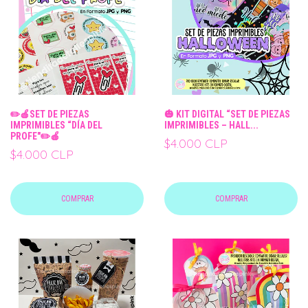
✏️🍎SET DE PIEZAS
🎃 KIT DIGITAL “SET DE PIEZAS
IMPRIMIBLES “DÍA DEL
IMPRIMIBLES – HALL...
PROFE"✏️🍎
$4.000 CLP
$4.000 CLP
COMPRAR
COMPRAR