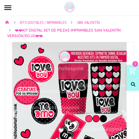
KITS DIGITALES / IMPRIMIBLES
SAN VALENTÍN
❤️❤️KIT DIGITAL SET DE PIEZAS IMPRIMIBLES SAN VALENTÍN
VERSIÓN ROJO❤️❤️
0
Previous
Next