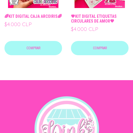
🌈KIT DIGITAL CAJA ARCOIRIS🌈
💖KIT DIGITAL ETIQUETAS
CIRCULARES DE AMOR💖
$4.000 CLP
$4.000 CLP
COMPRAR
COMPRAR