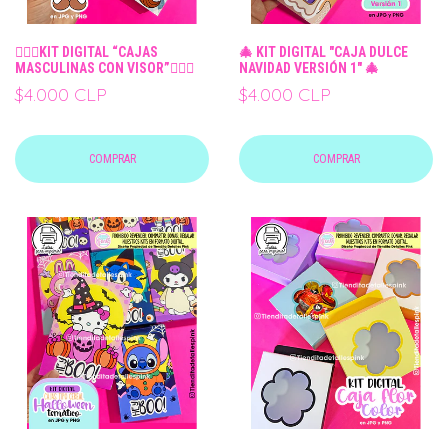
🧔🏻‍♂️KIT DIGITAL “CAJAS
🎄 KIT DIGITAL "CAJA DULCE
MASCULINAS CON VISOR”🧔🏻‍♂️
NAVIDAD VERSIÓN 1" 🎄
$4.000 CLP
$4.000 CLP
COMPRAR
COMPRAR