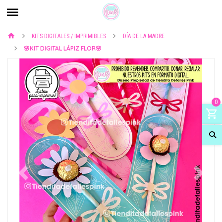
KITS DIGITALES / IMPRIMIBLES
DÍA DE LA MADRE
🌸KIT DIGITAL LÁPIZ FLOR🌸
0
Previous
Next