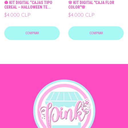
🎃 KIT DIGITAL “CAJAS TIPO
🌸 KIT DIGITAL "CAJA FLOR
CEREAL – HALLOWEEN TE...
COLOR"🌸
$4.000 CLP
$4.000 CLP
COMPRAR
COMPRAR