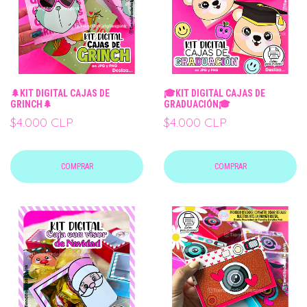
🌲KIT DIGITAL CAJAS DE
🎓KIT DIGITAL CAJAS DE
GRINCH🌲
GRADUACIÓN🎓
$4.000 CLP
$4.000 CLP
COMPRAR
COMPRAR