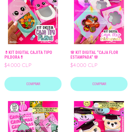
💊KIT DIGITAL CAJITA TIPO
🌸 KIT DIGITAL “CAJA FLOR
PILDORA💊
ESTAMPADA” 🌸
$4.000 CLP
$4.000 CLP
COMPRAR
COMPRAR