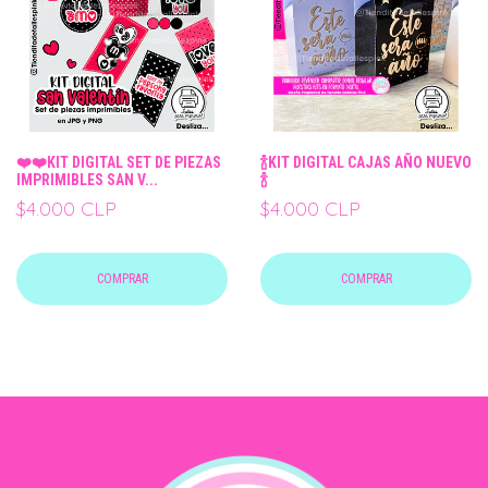
❤️❤️KIT DIGITAL SET DE PIEZAS
🍾KIT DIGITAL CAJAS AÑO NUEVO
IMPRIMIBLES SAN V...
🍾
$4.000 CLP
$4.000 CLP
COMPRAR
COMPRAR