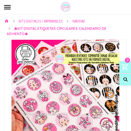
KITS DIGITALES / IMPRIMIBLES
NAVIDAD
🎄KIT DIGITAL ETIQUETAS CIRCULARES CALENDARIO DE
ADVIENTO🎄
0
Previous
Next