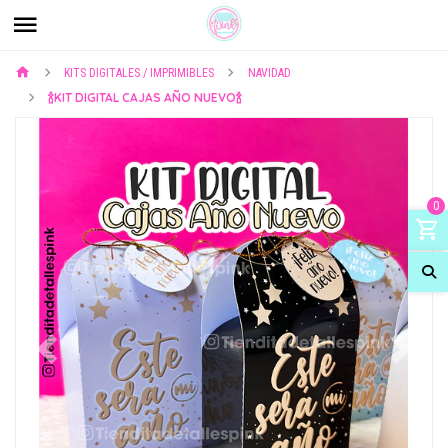
KITS DIGITALES / IMPRIMIBLES
NAVIDAD
🍾KIT DIGITAL CAJAS AÑO NUEVO🍾
0
Previous
Next