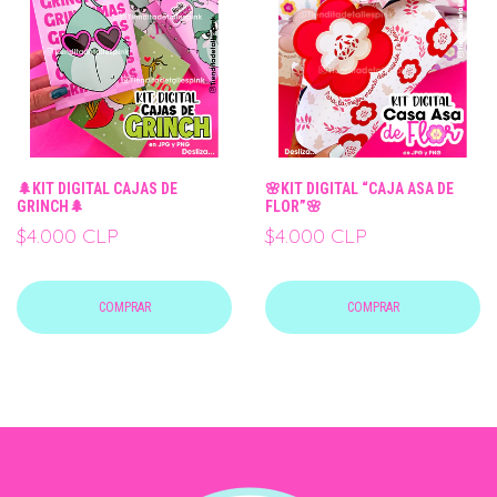
🌲KIT DIGITAL CAJAS DE
🌸KIT DIGITAL “CAJA ASA DE
GRINCH🌲
FLOR”🌸
$4.000 CLP
$4.000 CLP
COMPRAR
COMPRAR