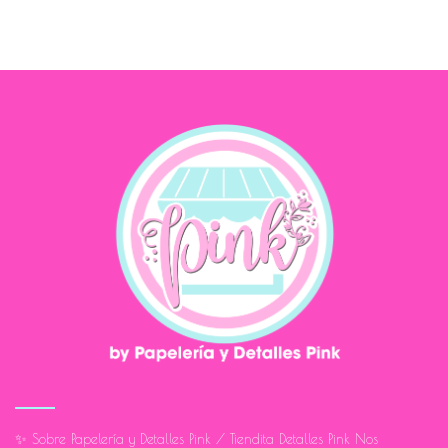
✨ Sobre Papelería y Detalles Pink / Tiendita Detalles Pink Nos