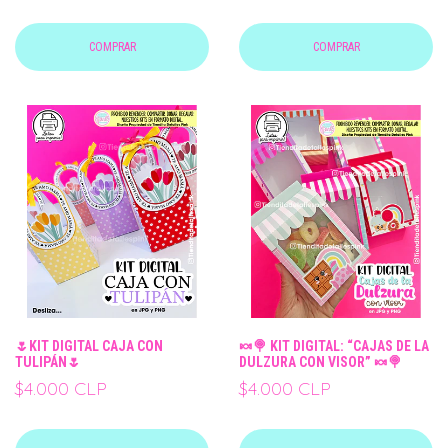
COMPRAR
COMPRAR
🌷KIT DIGITAL CAJA CON
🍬🍭 KIT DIGITAL: “CAJAS DE LA
TULIPÁN🌷
DULZURA CON VISOR” 🍬🍭
$4.000 CLP
$4.000 CLP