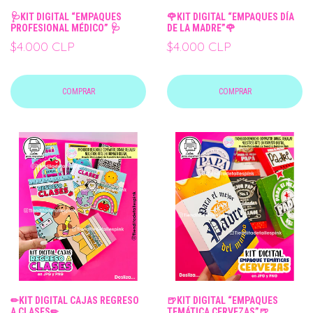
🩺KIT DIGITAL “EMPAQUES
🌹KIT DIGITAL “EMPAQUES DÍA
PROFESIONAL MÉDICO” 🩺
DE LA MADRE”🌹
$4.000 CLP
$4.000 CLP
COMPRAR
COMPRAR
✏KIT DIGITAL CAJAS REGRESO
🍺KIT DIGITAL “EMPAQUES
A CLASES✏
TEMÁTICA CERVEZAS”🍺