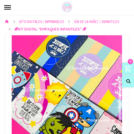
KITS DIGITALES / IMPRIMIBLES
DÍA DE LA NIÑEZ / INFANTILES
🌈KIT DIGITAL “EMPAQUES INFANTILES” 🌈
0
Previous
Next