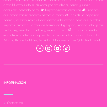
desde casa, ¡sin necesidad de máquinas complicadas! Diseñados con
amor. Nuestro estilo se destaca por ser alegre, tierno y súper
accesible, pensado para: 💖 Emprendedoras creativas 🎁 Personas
que aman hacer regalitos hechos a mano 🎨 Fans de la papelería
bonita y el estilo kawaii Cada diseño está creado para que puedas
imprimir, recortar y armar de forma fácil y rápida, usando solo tijeras,
regla, pegamento y muchas ganas de crear. 🌈 En nuestra tienda
encontrarás colecciones para fechas especiales como el Día de la
Madre, Día de la Niñez, Navidad, Halloween, San Valentín ¡y más!
INFORMACIÓN
Contáctanos