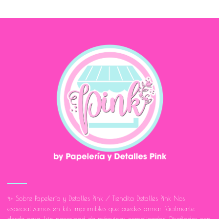
✨ Sobre Papelería y Detalles Pink / Tiendita Detalles Pink Nos
especializamos en kits imprimibles que puedes armar fácilmente