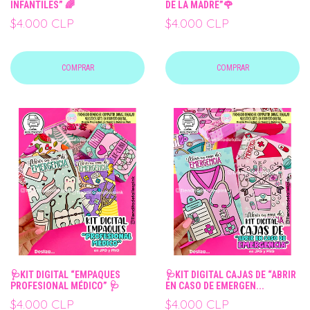
INFANTILES” 🌈
DE LA MADRE”🌹
$4.000 CLP
$4.000 CLP
COMPRAR
COMPRAR
🩺KIT DIGITAL “EMPAQUES
🩺KIT DIGITAL CAJAS DE “ABRIR
PROFESIONAL MÉDICO” 🩺
EN CASO DE EMERGEN...
$4.000 CLP
$4.000 CLP