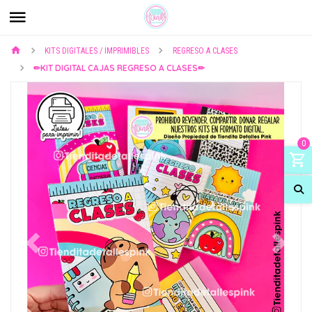
KITS DIGITALES / IMPRIMIBLES
REGRESO A CLASES
✏KIT DIGITAL CAJAS REGRESO A CLASES✏
0
Previous
Next