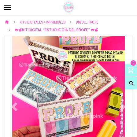
KITS DIGITALES / IMPRIMIBLES
DÍA DEL PROFE
✏️🍎KIT DIGITAL “ESTUCHE DÍA DEL PROFE” ✏️🍎
0
Previous
Next