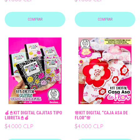
COMPRAR
COMPRAR
🍎📓KIT DIGITAL CAJITAS TIPO
🌸KIT DIGITAL “CAJA ASA DE
LIBRETA📓🍎
FLOR”🌸
$4.000 CLP
$4.000 CLP