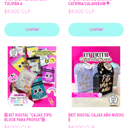
TULIPÁN🌷
CATRINA/CALAVERA💀💐
$4.000 CLP
$4.000 CLP
COMPRAR
COMPRAR
🗒️ KIT DIGITAL “CAJAS TIPO
🍾KIT DIGITAL CAJAS AÑO NUEVO
BLOCK PARA PROFES”🗒️
🍾
$4.000 CLP
$4.000 CLP