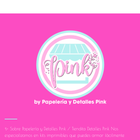
✨ Sobre Papelería y Detalles Pink / Tiendita Detalles Pink Nos
especializamos en kits imprimibles que puedes armar fácilmente